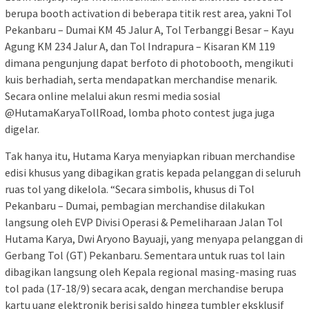
berupa booth activation di beberapa titik rest area, yakni Tol
Pekanbaru – Dumai KM 45 Jalur A, Tol Terbanggi Besar – Kayu
Agung KM 234 Jalur A, dan Tol Indrapura – Kisaran KM 119
dimana pengunjung dapat berfoto di photobooth, mengikuti
kuis berhadiah, serta mendapatkan merchandise menarik.
Secara online melalui akun resmi media sosial
@HutamaKaryaTollRoad, lomba photo contest juga juga
digelar.
Tak hanya itu, Hutama Karya menyiapkan ribuan merchandise
edisi khusus yang dibagikan gratis kepada pelanggan di seluruh
ruas tol yang dikelola. “Secara simbolis, khusus di Tol
Pekanbaru – Dumai, pembagian merchandise dilakukan
langsung oleh EVP Divisi Operasi & Pemeliharaan Jalan Tol
Hutama Karya, Dwi Aryono Bayuaji, yang menyapa pelanggan di
Gerbang Tol (GT) Pekanbaru. Sementara untuk ruas tol lain
dibagikan langsung oleh Kepala regional masing-masing ruas
tol pada (17-18/9) secara acak, dengan merchandise berupa
kartu uang elektronik berisi saldo hingga tumbler eksklusif