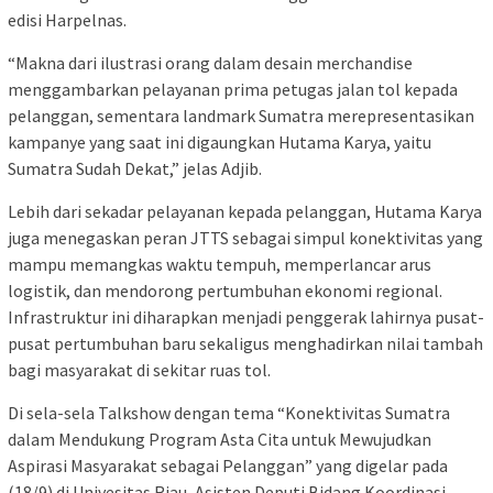
edisi Harpelnas.
“Makna dari ilustrasi orang dalam desain merchandise
menggambarkan pelayanan prima petugas jalan tol kepada
pelanggan, sementara landmark Sumatra merepresentasikan
kampanye yang saat ini digaungkan Hutama Karya, yaitu
Sumatra Sudah Dekat,” jelas Adjib.
Lebih dari sekadar pelayanan kepada pelanggan, Hutama Karya
juga menegaskan peran JTTS sebagai simpul konektivitas yang
mampu memangkas waktu tempuh, memperlancar arus
logistik, dan mendorong pertumbuhan ekonomi regional.
Infrastruktur ini diharapkan menjadi penggerak lahirnya pusat-
pusat pertumbuhan baru sekaligus menghadirkan nilai tambah
bagi masyarakat di sekitar ruas tol.
Di sela-sela Talkshow dengan tema “Konektivitas Sumatra
dalam Mendukung Program Asta Cita untuk Mewujudkan
Aspirasi Masyarakat sebagai Pelanggan” yang digelar pada
(18/9) di Univesitas Riau, Asisten Deputi Bidang Koordinasi