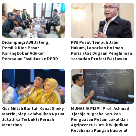
Didampingi AWI Jateng,
PWI Pusat Tempuh Jalur
Pemilik Kios Pasar
Hukum, Laporkan Hotman
Karangkobar Adukan
Paris atas Dugaan Penghinaan
Persoalan Fasilitas ke DPRD
terhadap Profesi Wartawan
Gus Miftah Bantah Kenal Dheky
MUNAS IV PISPI: Prof. Achmad
Martin, Siap Kembalikan Rp100
Tjachja Nugraha Serukan
Juta Jika Terbukti Pernah
Penguatan Petani Lokal dan
Menerima
Agripreneur untuk Wujudkan
Ketahanan Pangan Nasional