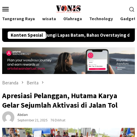
Loncat
Menu
ke
Mobile
konten
Tangerang Raya
wisata
Olahraga
Technology
Gadget
 Kunjungi Lapas Batam, Bahas Overstaying dan KUHP Baru
Konten Spesial
Beranda
Berita
Apresiasi Pelanggan, Hutama Karya
Gelar Sejumlah Aktivasi di Jalan Tol
Abdan
September 21, 2025
76 Dilihat