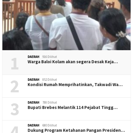
1
DAERAH
916 Dilihat
Warga Baloi Kolam akan segera Desak Keja…
2
DAERAH
852 Dilihat
Kondisi Rumah Memprihatinkan, Takwadi Wa…
3
DAERAH
788 Dilihat
Bupati Brebes Melantik 114 Pejabat Tingg…
4
DAERAH
680 Dilihat
Dukung Program Ketahanan Pangan Presiden…