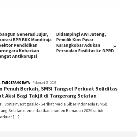
mpingi AWI Jateng,
PWI Pusat Tempuh Jalur
Gus Mi
ik Kios Pasar
Hukum, Laporkan Hotman
Dheky 
»
ngkobar Adukan
Paris atas Dugaan
Kembal
oalan Fasilitas ke DPRD
Penghinaan terhadap
Terbu
Profesi Wartawan
,
TANGERANG RAYA
Azizah
Februari 28, 2026
n Penuh Berkah, SMSI Tangsel Perkuat Soliditas
t Aksi Bagi Takjil di Tangerang Selatan
l, vonisinvestigasi.id- Serikat Media Siber Indonesia (SMSI)
rang Selatan memanfaatkan momen Ramadan 2026 untuk
rkuat […]