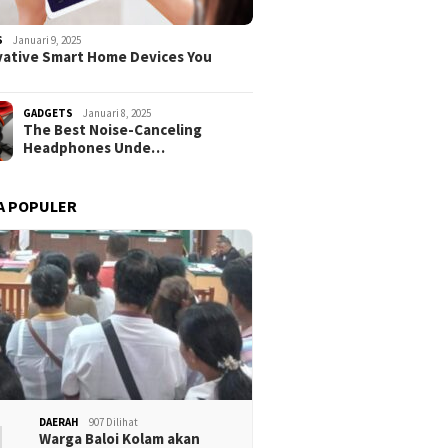
S
Januari 9, 2025
vative Smart Home Devices You
GADGETS
Januari 8, 2025
The Best Noise-Canceling
Headphones Unde…
A POPULER
1
DAERAH
907 Dilihat
Warga Baloi Kolam akan