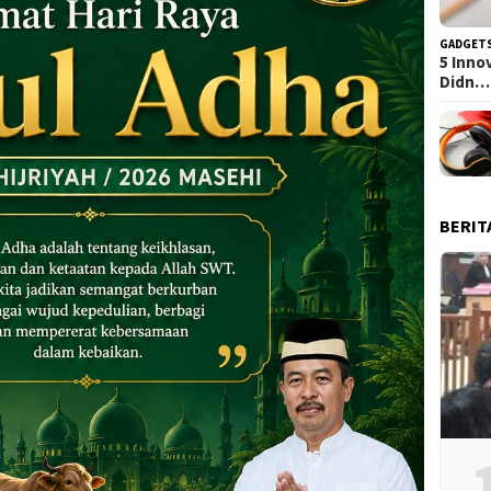
GADGET
5 Inno
Didn…
BERIT