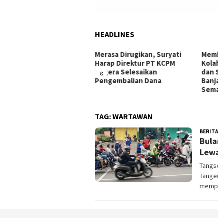
HEADLINES
asa Dirugikan, Suryati
Membangun Generasi Jujur,
Dida
ap Direktur PT KCPM
Kolaborasi BPR BKK Mandiraja
Pemil
«
era Selesaikan
dan Sektor Pendidikan
Kara
ngembalian Dana
Banjarnegara Kobarkan
Pers
Semangat Antikorupsi
TAG:
WARTAWAN
BERITA
Bula
Lewa
Tangse
Tange
mempe