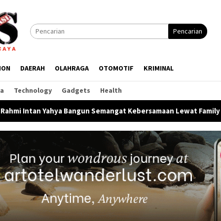
Pencarian
ION
DAERAH
OLAHRAGA
OTOMOTIF
KRIMINAL
ga
Technology
Gadgets
Health
Bangun Semangat Kebersamaan Lewat Family Gathering HUT Ke-1 