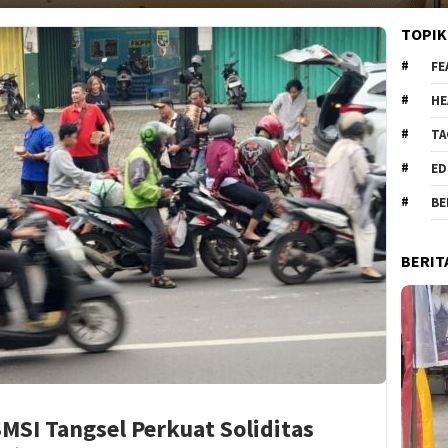
TOPIK
FE
HE
TA
ED
BE
BERIT
MSI Tangsel Perkuat Soliditas