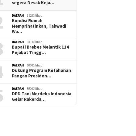
segera Desak Keja…
2
DAERAH
852 Dilihat
Kondisi Rumah
Memprihatinkan, Takwadi
Wa…
3
DAERAH
787 Dilihat
Bupati Brebes Melantik 114
Pejabat Tingg…
4
DAERAH
680 Dilihat
Dukung Program Ketahanan
Pangan Presiden…
5
DAERAH
560 Dilihat
DPD Tani Merdeka Indonesia
Gelar Rakerda…