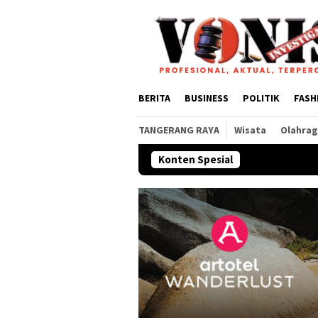
Loncat
ke
konten
BERITA
BUSINESS
POLITIK
FASH
TANGERANG RAYA
Wisata
Olahra
Konten Spesial
Rahmi Intan Yahya 