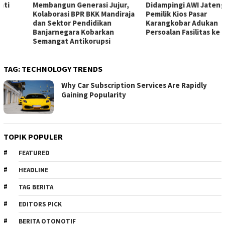
Membangun Generasi Jujur,
Didampingi AWI Jateng,
Kolaborasi BPR BKK Mandiraja
Pemilik Kios Pasar
dan Sektor Pendidikan
Karangkobar Adukan
Banjarnegara Kobarkan
Persoalan Fasilitas ke DPRD
Semangat Antikorupsi
TAG:
TECHNOLOGY TRENDS
Why Car Subscription Services Are Rapidly
Gaining Popularity
TOPIK POPULER
FEATURED
HEADLINE
TAG BERITA
EDITORS PICK
BERITA OTOMOTIF