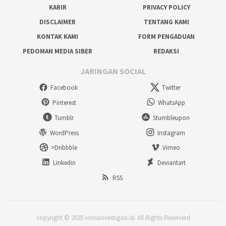
KARIR
PRIVACY POLICY
DISCLAIMER
TENTANG KAMI
KONTAK KAMI
FORM PENGADUAN
PEDOMAN MEDIA SIBER
REDAKSI
JARINGAN SOCIAL
Facebook
Twitter
Pinterest
WhatsApp
Tumblr
Stumbleupon
WordPress
Instagram
>Dribbble
Vimeo
Linkedin
Deviantart
RSS
copyright © 2025 vonisinvestigasi.id. All Rights Reserverd