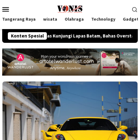
Loncat
Menu
ke
Mobile
konten
Tangerang Raya
wisata
Olahraga
Technology
Gadget
am Imipas Kunjungi Lapas Batam, Bahas Overstaying dan KUHP B
Konten Spesial