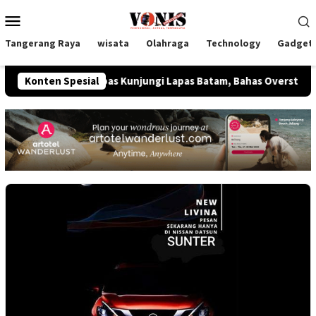
Loncat
Menu
ke
Mobile
konten
Tangerang Raya
wisata
Olahraga
Technology
Gadget
mham Imipas Kunjungi Lapas Batam, Bahas Overstaying dan KUH
Konten Spesial