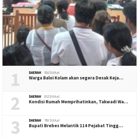
1
DAERAH
916 Dilihat
Warga Baloi Kolam akan segera Desak Keja…
2
DAERAH
852 Dilihat
Kondisi Rumah Memprihatinkan, Takwadi Wa…
3
DAERAH
788 Dilihat
Bupati Brebes Melantik 114 Pejabat Tingg…