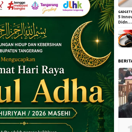
GADGET
5 Inno
Didn…
BERIT