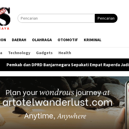
Pencarian
ION
DAERAH
OLAHRAGA
OTOMOTIF
KRIMINAL
ga
Technology
Gadgets
Health
jarnegara Sepakati Empat Raperda Jadi Perda, Raperda Sampah 