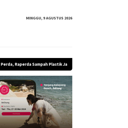
MINGGU, 9 AGUSTUS 2026
Plastik Jadi BBM Ditunda
Diduga Jadi Korban KDRT, Seo