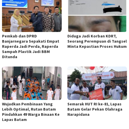
Pemkab dan DPRD
Diduga Jadi Korban KDRT,
Banjarnegara Sepakati Empat
Seorang Perempuan di Tangsel
Raperda Jadi Perda, Raperda
Minta Kepastian Proses Hukum
Sampah Plastik Jadi BBM
Ditunda
Wujudkan Pembinaan Yang
Semarak HUT RI ke-81, Lapas
Lebih Optimal, Rutan Batam
Batam Gelar Pekan Olahraga
Pindahkan 49 Warga Binaan Ke
Narapidana
Lapas Batam