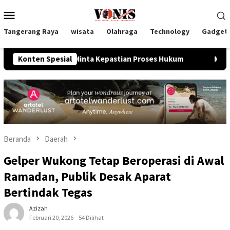
Loncat
Menu
ke
Mobile
konten
Tangerang Raya
wisata
Olahraga
Technology
Gadget
 Tangsel Minta Kepastian Proses Hukum
Konten Spesial
Meggie Hadiyanto 
Beranda
Daerah
Gelper Wukong Tetap Beroperasi di Awal
Ramadan, Publik Desak Aparat
Bertindak Tegas
Azizah
Februari 20, 2026
54 Dilihat