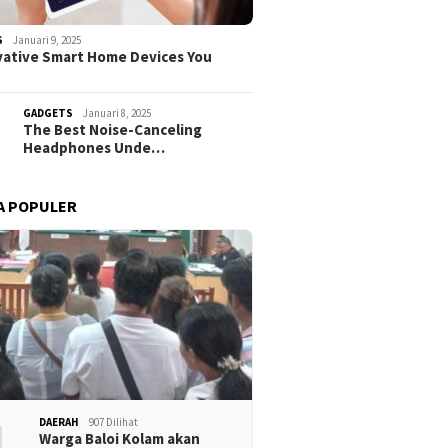
S
Januari 9, 2025
vative Smart Home Devices You
GADGETS
Januari 8, 2025
The Best Noise-Canceling
Headphones Unde…
A POPULER
1
DAERAH
907 Dilihat
Warga Baloi Kolam akan