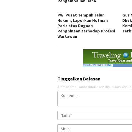
Pengembalian Dana
PWI Pusat Tempuh Jalur
Gus 
Hukum, Laporkan Hotman
Dhek
Paris atas Dugaan
Kemb
Penghinaan terhadap Profesi
Terb
Wartawan
Tinggalkan Balasan
Alamat email Anda tidak akan dipublikasikan.
Ru