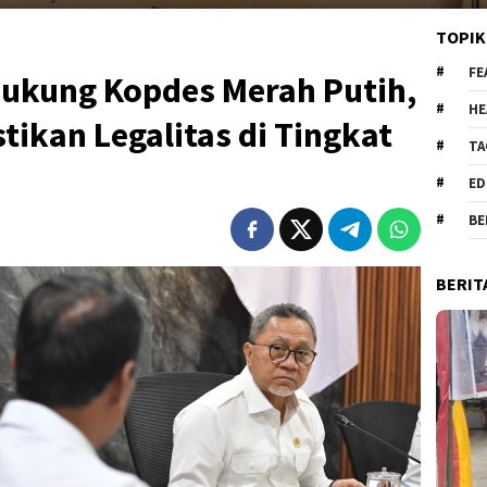
TOPIK
FE
Dukung Kopdes Merah Putih,
HE
tikan Legalitas di Tingkat
TA
ED
BE
BERIT