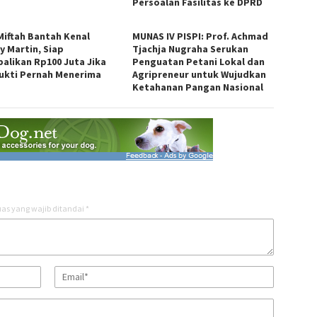
Persoalan Fasilitas ke DPRD
Miftah Bantah Kenal
MUNAS IV PISPI: Prof. Achmad
y Martin, Siap
Tjachja Nugraha Serukan
alikan Rp100 Juta Jika
Penguatan Petani Lokal dan
ukti Pernah Menerima
Agripreneur untuk Wujudkan
Ketahanan Pangan Nasional
as yang wajib ditandai
*