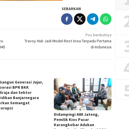
SEBARKAN
Pos berikutnya
si
Travoy Hub Jadi Model Rest Area Terpadu Pertama
945
di Indonesia
angun Generasi Jujur,
borasi BPR BKK
iraja dan Sektor
idikan Banjarnegara
rkan Semangat
korupsi
Didampingi AWI Jateng,
Pemilik Kios Pasar
Karangkobar Adukan