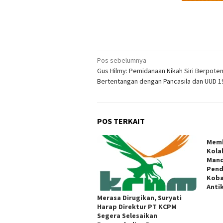
Navigasi
Pos sebelumnya
Gus Hilmy: Pemidanaan Nikah Siri Berpoten
pos
Bertentangan dengan Pancasila dan UUD 1
POS TERKAIT
Memb
Kola
Mand
Pend
Koba
Anti
Merasa Dirugikan, Suryati
Harap Direktur PT KCPM
Segera Selesaikan