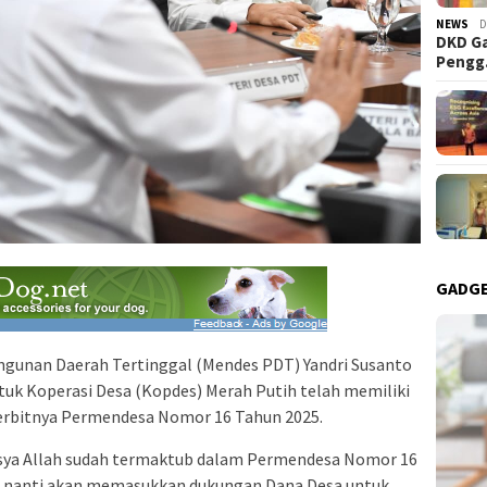
NEWS
D
DKD Ga
Peng
GADG
gunan Daerah Tertinggal (Mendes PDT) Yandri Susanto
k Koperasi Desa (Kopdes) Merah Putih telah memiliki
terbitnya Permendesa Nomor 16 Tahun 2025.
, Insya Allah sudah termaktub dalam Permendesa Nomor 16
 nanti akan memasukkan dukungan Dana Desa untuk