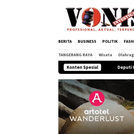
Loncat
ke
konten
BERITA
BUSINESS
POLITIK
FASH
TANGERANG RAYA
Wisata
Olahra
Konten Spesial
Deputi Imigrasi dan Pem