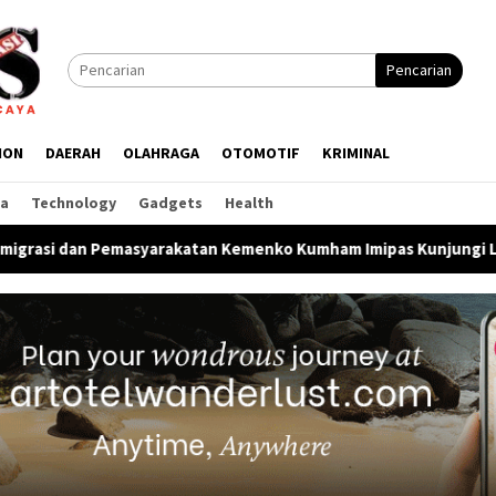
Pencarian
ION
DAERAH
OLAHRAGA
OTOMOTIF
KRIMINAL
ga
Technology
Gadgets
Health
asyarakatan Kemenko Kumham Imipas Kunjungi Lapas Batam, Baha