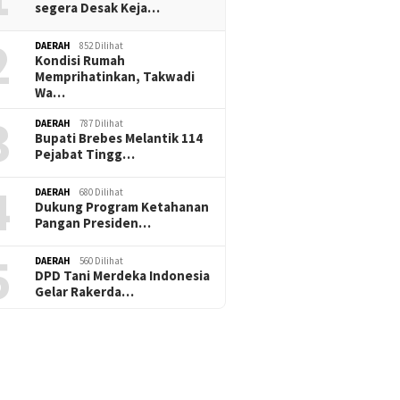
segera Desak Keja…
2
DAERAH
852 Dilihat
Kondisi Rumah
Memprihatinkan, Takwadi
Wa…
3
DAERAH
787 Dilihat
Bupati Brebes Melantik 114
Pejabat Tingg…
4
DAERAH
680 Dilihat
Dukung Program Ketahanan
Pangan Presiden…
5
DAERAH
560 Dilihat
DPD Tani Merdeka Indonesia
Gelar Rakerda…