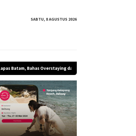
SABTU, 8 AGUSTUS 2026
s Overstaying dan KUHP Baru
Ketua Umum Bunda Milenial