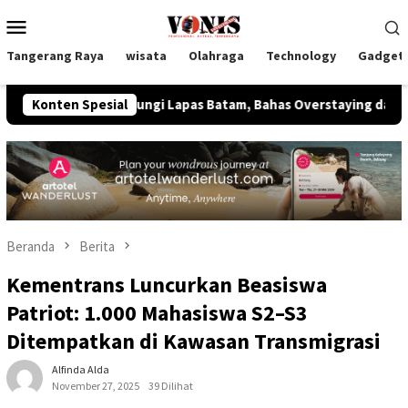
Loncat
Menu
ke
Mobile
konten
Tangerang Raya
wisata
Olahraga
Technology
Gadget
s Kunjungi Lapas Batam, Bahas Overstaying dan KUHP Baru
Konten Spesial
Beranda
Berita
Kementrans Luncurkan Beasiswa
Patriot: 1.000 Mahasiswa S2–S3
Ditempatkan di Kawasan Transmigrasi
Alfinda Alda
November 27, 2025
39 Dilihat