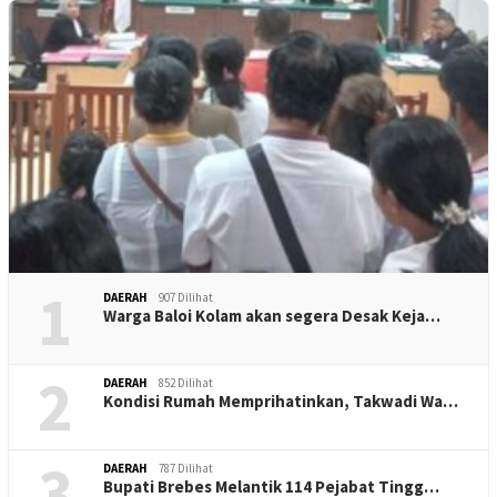
1
DAERAH
907 Dilihat
Warga Baloi Kolam akan segera Desak Keja…
2
DAERAH
852 Dilihat
Kondisi Rumah Memprihatinkan, Takwadi Wa…
3
DAERAH
787 Dilihat
Bupati Brebes Melantik 114 Pejabat Tingg…