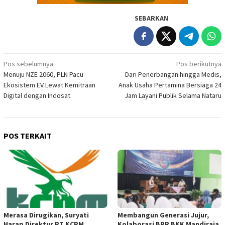
SEBARKAN
Navigasi
Pos sebelumnya
Pos berikutnya
Menuju NZE 2060, PLN Pacu
Dari Penerbangan hingga Medis,
pos
Ekosistem EV Lewat Kemitraan
Anak Usaha Pertamina Bersiaga 24
Digital dengan Indosat
Jam Layani Publik Selama Nataru
POS TERKAIT
Merasa Dirugikan, Suryati
Membangun Generasi Jujur,
Harap Direktur PT KCPM
Kolaborasi BPR BKK Mandiraja