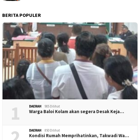
BERITA POPULER
1
DAERAH
905 Dilihat
Warga Baloi Kolam akan segera Desak Keja…
2
DAERAH
850 Dilihat
Kondisi Rumah Memprihatinkan, Takwadi Wa…