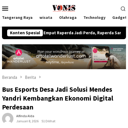
Loncat
Menu
ke
Mobile
konten
Tangerang Raya
wisata
Olahraga
Technology
Gadget
epakati Empat Raperda Jadi Perda, Raperda Sampah Plastik Jad
Konten Spesial
Beranda
Berita
Bus Esports Desa Jadi Solusi Mendes
Yandri Kembangkan Ekonomi Digital
Perdesaan
Alfinda Alda
Januari 8, 2026
51 Dilihat